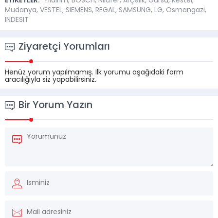
ETİKETLER:
Yıldırım
,
BOSCH
,
Nilüfer
,
Arçelik
,
Gürsu
,
Kestel
,
Mudanya
,
VESTEL
,
SIEMENS
,
REGAL
,
SAMSUNG
,
LG
,
Osmangazi
,
INDESIT
Ziyaretçi Yorumları
Henüz yorum yapılmamış. İlk yorumu aşağıdaki form
aracılığıyla siz yapabilirsiniz.
Bir Yorum Yazın