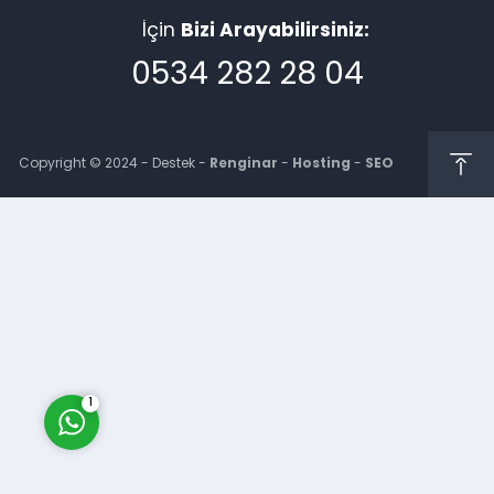
İçin
Bizi Arayabilirsiniz:
0534 282 28 04
Copyright © 2024 - Destek -
Renginar
-
Hosting
-
SEO
Müşteri Temsilcisi
Cevap Yaz
1