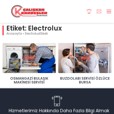
Etiket:
Electrolux
Anasayfa
»
ElectroluxEtiketi
OSMANGAZI BULAŞIK
BUZDOLABI SERVISI ÖZLÜCE
MAKINESI SERVISI
BURSA
Hizmetlerimiz Hakkında Daha Fazla Bilgi Almak