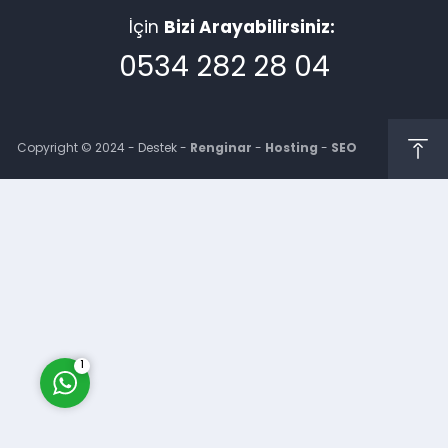
İçin
Bizi Arayabilirsiniz:
0534 282 28 04
Copyright © 2024 - Destek -
Renginar
-
Hosting
-
SEO
Müşteri Temsilcisi
Cevap Yaz
1