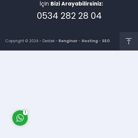
İçin
Bizi Arayabilirsiniz:
0534 282 28 04
Copyright © 2024 - Destek -
Renginar
-
Hosting
-
SEO
Müşteri Temsilcisi
Cevap Yaz
1