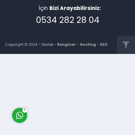
İçin
Bizi Arayabilirsiniz:
0534 282 28 04
Copyright © 2024 - Destek -
Renginar
-
Hosting
-
SEO
Müşteri Temsilcisi
Cevap Yaz
1