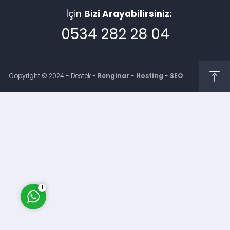
İçin
Bizi Arayabilirsiniz:
0534 282 28 04
Copyright © 2024 - Destek -
Renginar
-
Hosting
-
SEO
Müşteri Temsilcisi
Cevap Yaz
1