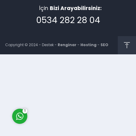
İçin
Bizi Arayabilirsiniz:
0534 282 28 04
Copyright © 2024 - Destek -
Renginar
-
Hosting
-
SEO
Müşteri Temsilcisi
Cevap Yaz
1