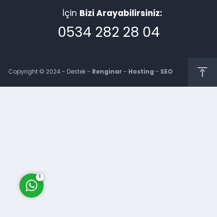
İçin
Bizi Arayabilirsiniz:
0534 282 28 04
Copyright © 2024 - Destek -
Renginar
-
Hosting
-
SEO
Müşteri Temsilcisi
Cevap Yaz
1