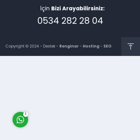
İçin
Bizi Arayabilirsiniz:
0534 282 28 04
Copyright © 2024 - Destek -
Renginar
-
Hosting
-
SEO
Müşteri Temsilcisi
Cevap Yaz
1