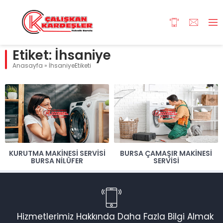
Etiket:
İhsaniye
Anasayfa
»
İhsaniyeEtiketi
KURUTMA MAKINESI SERVISI
BURSA ÇAMAŞIR MAKINESI
BURSA NILÜFER
SERVISI
Hizmetlerimiz Hakkında Daha Fazla Bilgi Almak