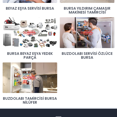
BEYAZ EŞYA SERVISI BURSA
BURSA YILDIRIM ÇAMAŞIR
MAKINESI TAMIRCISI
BURSA BEYAZ EŞYA YEDEK
BUZDOLABI SERVISI ÖZLÜCE
PARÇA
BURSA
BUZDOLABI TAMIRCISI BURSA
NILÜFER
Müşteri Temsilcisi