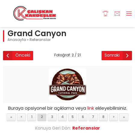
Grand Canyon
Anasayfa
»
Referanslar
Önceki
Sonraki
Fotoğraf: 2 / 21
Buraya opsiyonel bir açıklama veya
link
ekleyebilirsiniz.
«
<
1
2
3
4
5
6
7
8
>
»
Konuya Geri Dön:
Referanslar