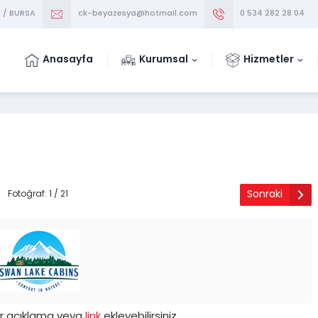
m / BURSA
ck-beyazesya@hotmail.com
0 534 282 28 04
Anasayfa
Kurumsal
Hizmetler
Sonraki
Fotoğraf: 1 / 21
ir açıklama veya
link
ekleyebilirsiniz.