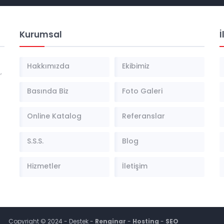
Kurumsal
İ
Hakkımızda
Ekibimiz
,
Basında Biz
Foto Galeri
Online Katalog
Referanslar
S.S.S.
Blog
Hizmetler
İletişim
Copyright © 2024 - Destek -
Renginar
-
Hosting
-
SEO