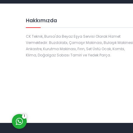
Hakkımızda
CK Teknik, Bursa'da Beyaz Eşya Servisi Olarak Hizmet
Vermektedir. Buzdolabı, Çamaşır Makinası, Bulaşık Makinesi
Ankastre, Kurutma Makinası, Fırın, Set Üstü Ocak, Kombi,
Klima, Doğalgaz Sobası Tamiri ve Yedek Parça.
Müşteri Temsilcisi
Cevap Yaz
1