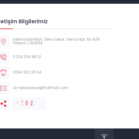
letişim Bilgilerimiz
Selimzade Mah. Dere Sokak. Sema Apt. No 4/B
Yıldırım / BURSA
0 224 326 88 21
0534 282 28 04
ck-beyazesya@hotmail.com