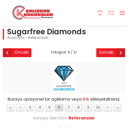
Sugarfree Diamonds
Anasayfa
»
Referanslar
Önceki
Sonraki
Fotoğraf: 6 / 21
Buraya opsiyonel bir açıklama veya
link
ekleyebilirsiniz.
«
<
3
4
5
6
7
8
9
10
>
»
Konuya Geri Dön:
Referanslar