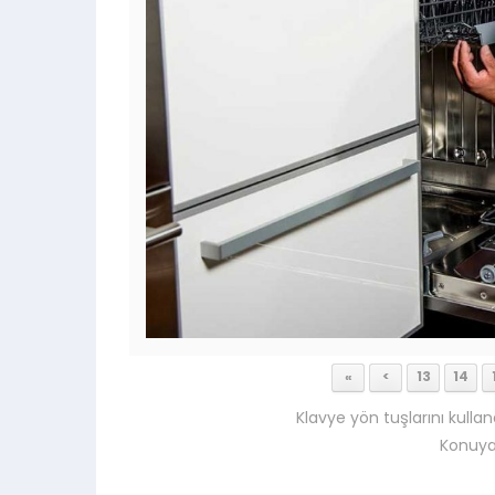
«
<
13
14
Klavye yön tuşlarını kullan
Konuya