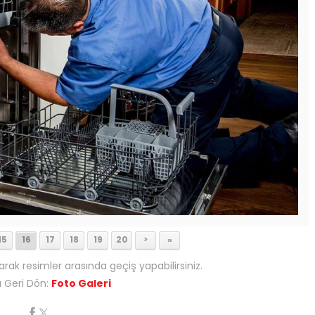
15
16
17
18
19
20
>
»
arak resimler arasında geçiş yapabilirsiniz.
 Geri Dön:
Foto Galeri