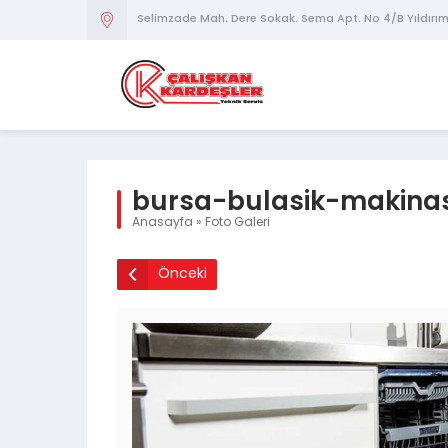
Selimzade Mah. Dere Sokak. Sema Apt. No 4/B Yıldırı
bursa-bulasik-makina
Anasayfa
»
Foto Galeri
Önceki