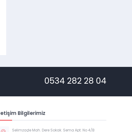
0534 282 28 04
letişim Bilgilerimiz
Selimzade Mah. Dere Sokak. Sema Apt. No 4/B