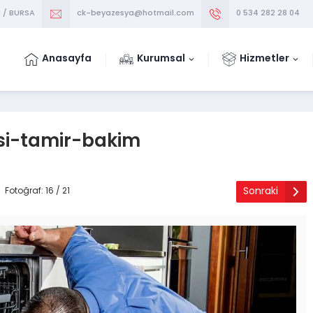
m / BURSA
ck-beyazesya@hotmail.com
0 534 282 28 04
Anasayfa
Kurumsal
Hizmetler
si-tamir-bakim
Sonraki
Fotoğraf: 16 / 21