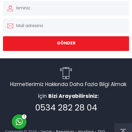
Müşteri Temsilcisi
Hizmetlerimiz Hakkında Daha Fazla Bilgi Almak
İçin
Bizi Arayabilirsiniz:
Cevap Yaz
0534 282 28 04
1