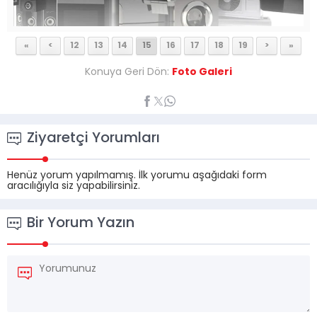
«
<
12
13
14
15
16
17
18
19
>
»
Konuya Geri Dön:
Foto Galeri
Ziyaretçi Yorumları
Henüz yorum yapılmamış. İlk yorumu aşağıdaki form
aracılığıyla siz yapabilirsiniz.
Bir Yorum Yazın