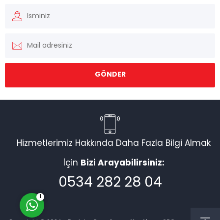
Müşteri Temsilcisi
Hizmetlerimiz Hakkında Daha Fazla Bilgi Almak
İçin
Bizi Arayabilirsiniz:
Cevap Yaz
0534 282 28 04
1