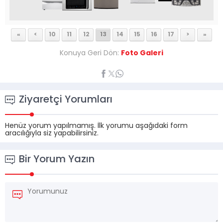
«
<
10
11
12
13
14
15
16
17
>
»
Konuya Geri Dön:
Foto Galeri
Ziyaretçi Yorumları
Henüz yorum yapılmamış. İlk yorumu aşağıdaki form
aracılığıyla siz yapabilirsiniz.
Bir Yorum Yazın