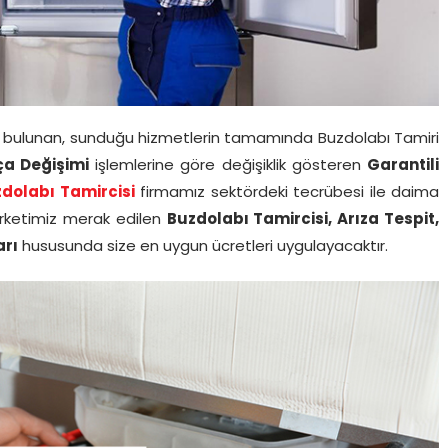
si bulunan, sunduğu hizmetlerin tamamında Buzdolabı Tamiri
ça Değişimi
işlemlerine göre değişiklik gösteren
Garantili
dolabı Tamircisi
firmamız sektördeki tecrübesi ile daima
Şirketimiz merak edilen
Buzdolabı Tamircisi, Arıza Tespit,
arı
hususunda size en uygun ücretleri uygulayacaktır.