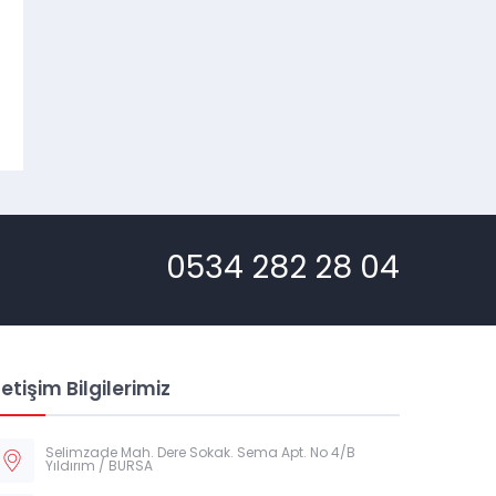
0534 282 28 04
letişim Bilgilerimiz
Selimzade Mah. Dere Sokak. Sema Apt. No 4/B
Yıldırım / BURSA