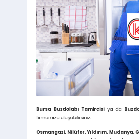
Bursa Buzdolabı Tamircisi
ya da
Buzdo
firmamıza ulaşabilirsiniz.
Osmangazi, Nilüfer, Yıldırım, Mudanya, G