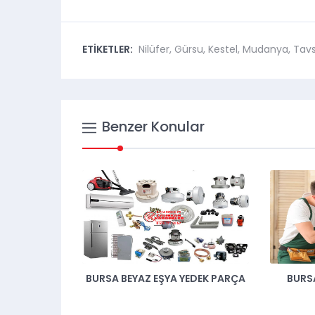
ETİKETLER:
Nilüfer
,
Gürsu
,
Kestel
,
Mudanya
,
Tavs
Benzer Konular
BURSA BEYAZ EŞYA YEDEK PARÇA
BURSA NILÜFER BEYAZ 
SERVISI