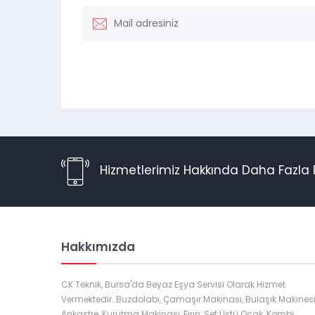
Hizmetlerimiz Hakkında Daha Fazla B
Hakkımızda
CK Teknik, Bursa'da Beyaz Eşya Servisi Olarak Hizmet
Vermektedir. Buzdolabı, Çamaşır Makinası, Bulaşık Makinesi