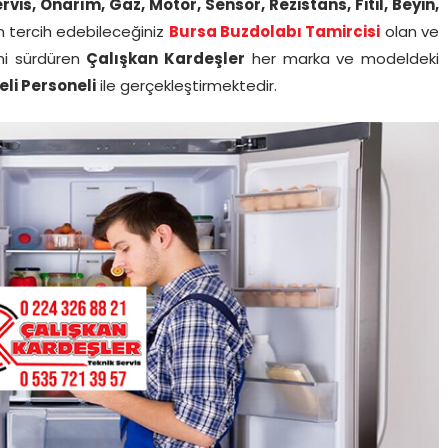
rvis, Onarım, Gaz, Motor, Sensör, Rezistans, Fitil, Beyin,
in tercih edebileceğiniz
Bursa Buzdolabı Tamircisi
olan ve
ini sürdüren
Çalışkan Kardeşler
her marka ve modeldeki
li Personeli
ile gerçekleştirmektedir.