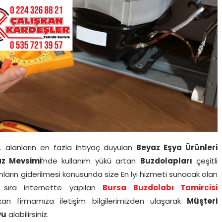
 alanların en fazla ihtiyaç duyulan
Beyaz Eşya Ürünleri
az Mevsimi
‘nde kullanım yükü artan
Buzdolapları
çeşitli
nların giderilmesi konusunda size En İyi hizmeti sunacak olan
 sıra internette yapılan
Bursa Buzdolabı Tamircisi
kan firmamıza iletişim bilgilerimizden ulaşarak
Müşteri
vu
alabilirsiniz.