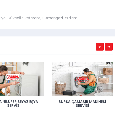
iye
,
Güvenilir
,
Referans
,
Osmangazi
,
Yıldırım
EŞYA
BURSA ÇAMAŞIR MAKINESI
OSMANGAZI 
SERVISI
T