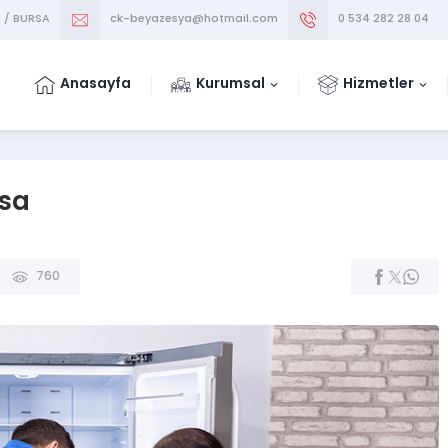
m / BURSA
ck-beyazesya@hotmail.com
0 534 282 28 04
Anasayfa
Kurumsal
Hizmetler
rsa
760