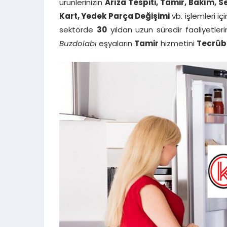
ürünlerinizin
Arıza Tespiti, Tamir, Bakım, Se
Kart, Yedek Parça Değişimi
vb. işlemleri iç
sektörde
30
yıldan uzun süredir faaliyetler
Buzdolabı
eşyaların
Tamir
hizmetini
Tecrübe