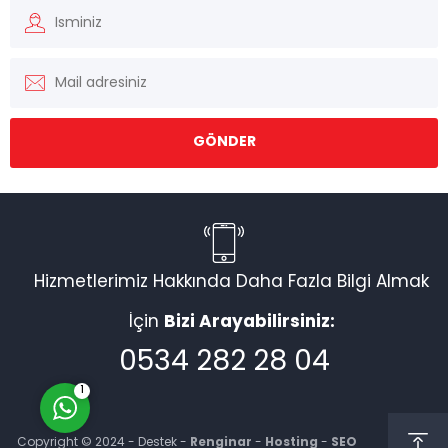
Müşteri Temsilcisi
Hizmetlerimiz Hakkında Daha Fazla Bilgi Almak
İçin
Bizi Arayabilirsiniz:
Cevap Yaz
0534 282 28 04
1
Copyright © 2024 - Destek -
Renginar
-
Hosting
-
SEO