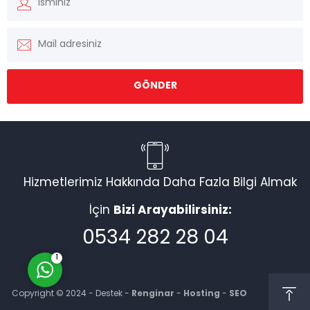
Müşteri Temsilcisi
Hizmetlerimiz Hakkında Daha Fazla Bilgi Almak
İçin
Bizi Arayabilirsiniz:
Cevap Yaz
0534 282 28 04
1
Copyright © 2024 - Destek -
Renginar
-
Hosting
-
SEO