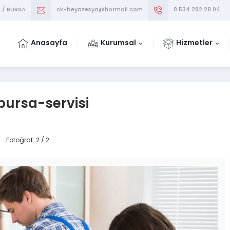
m / BURSA
ck-beyazesya@hotmail.com
0 534 282 28 04
Anasayfa
Kurumsal
Hizmetler
bursa-servisi
Fotoğraf: 2 / 2