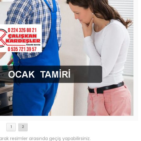
1
2
arak resimler arasında geçiş yapabilirsiniz.