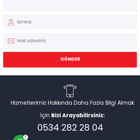
Müşteri Temsilcisi
Hizmetlerimiz Hakkında Daha Fazla Bilgi Almak
İçin
Bizi Arayabilirsiniz:
Cevap Yaz
0534 282 28 04
1