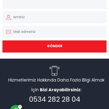
Müşteri Temsilcisi
Hizmetlerimiz Hakkında Daha Fazla Bilgi Almak
İçin
Bizi Arayabilirsiniz:
Cevap Yaz
0534 282 28 04
1