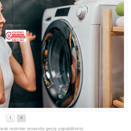
1
2
arak resimler arasında geçiş yapabilirsiniz.