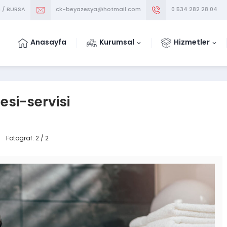
m / BURSA
ck-beyazesya@hotmail.com
0 534 282 28 04
Anasayfa
Kurumsal
Hizmetler
si-servisi
Fotoğraf: 2 / 2