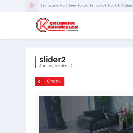
Selimzade Mah. Dere Sokak. Sema Apt. No 4/B Yıldırı
slider2
Anasayfa
»
slider2
Önceki