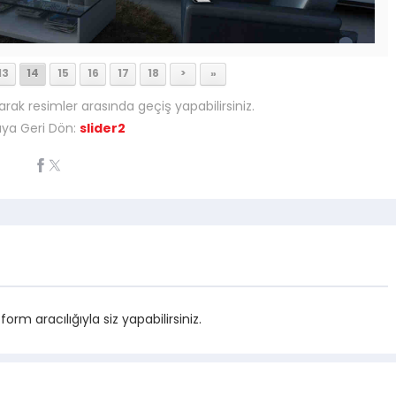
13
14
15
16
17
18
>
»
arak resimler arasında geçiş yapabilirsiniz.
ya Geri Dön:
slider2
m aracılığıyla siz yapabilirsiniz.