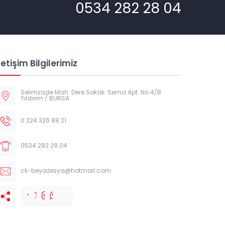
0534 282 28 04
letişim Bilgilerimiz
Selimzade Mah. Dere Sokak. Sema Apt. No 4/B
Yıldırım / BURSA
0 224 326 88 21
0534 282 28 04
ck-beyazesya@hotmail.com