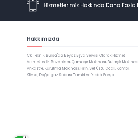
Hizmetlerimiz Hakkında Daha Fazla B
Hakkımızda
CK Teknik, Bursa'da Beyaz Eşya Servisi Olarak Hizmet
Vermektedir. Buzdolabı, Çamaşır Makinası, Bulaşık Makinesi
Ankastre, Kurutma Makinası, Fırın, Set Üstü Ocak, Kombi,
Klima, Doğalgaz Sobası Tamiri ve Yedek Parça.
Müşteri Temsilcisi
Cevap Yaz