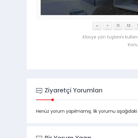
«
<
11
12
Klavye yön tuşlarını kullan
Konu
Ziyaretçi Yorumları
Henüz yorum yapılmamış. İlk yorumu aşağıdaki for