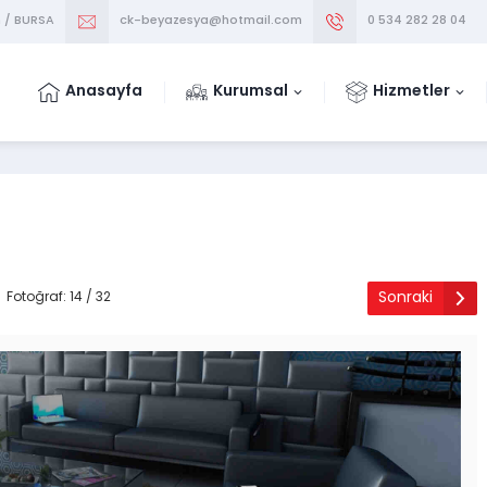
m / BURSA
ck-beyazesya@hotmail.com
0 534 282 28 04
Anasayfa
Kurumsal
Hizmetler
Sonraki
Fotoğraf: 14 / 32