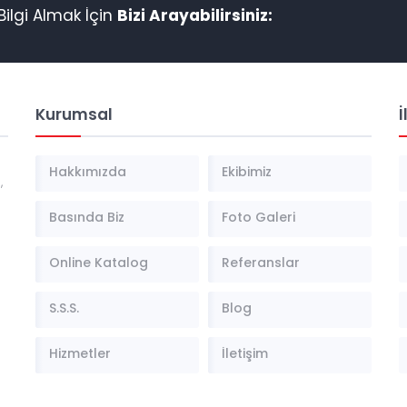
ilgi Almak İçin
Bizi Arayabilirsiniz:
Kurumsal
İ
Hakkımızda
Ekibimiz
,
Basında Biz
Foto Galeri
Online Katalog
Referanslar
S.S.S.
Blog
Hizmetler
İletişim