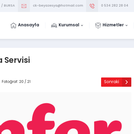
m / BURSA
ck-beyazesya@hotmail.com
0 534 282 28 04
Anasayfa
Kurumsal
Hizmetler
 Servisi
Sonraki
Fotoğraf: 20 / 21