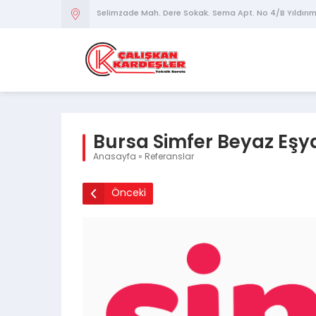
Selimzade Mah. Dere Sokak. Sema Apt. No 4/B Yıldırı
Bursa Simfer Beyaz Eşya
Anasayfa
»
Referanslar
Önceki