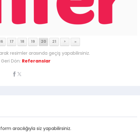
16
17
18
19
20
21
>
»
arak resimler arasında geçiş yapabilirsiniz.
 Geri Dön:
Referanslar
m aracılığıyla siz yapabilirsiniz.