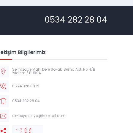
0534 282 28 04
letişim Bilgilerimiz
Selimzade Mah. Dere Sokak. Sema Apt. No 4/B
Yıldırım / BURSA
0 224 326 88 21
0534 282 28 04
ck-beyazesya@hotmail.com