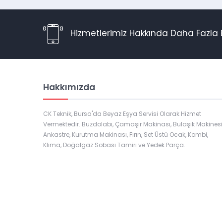
Hizmetlerimiz Hakkında Daha Fazla B
Hakkımızda
CK Teknik, Bursa'da Beyaz Eşya Servisi Olarak Hizmet
Vermektedir. Buzdolabı, Çamaşır Makinası, Bulaşık Makinesi
Ankastre, Kurutma Makinası, Fırın, Set Üstü Ocak, Kombi,
Klima, Doğalgaz Sobası Tamiri ve Yedek Parça.
Müşteri Temsilcisi
Cevap Yaz