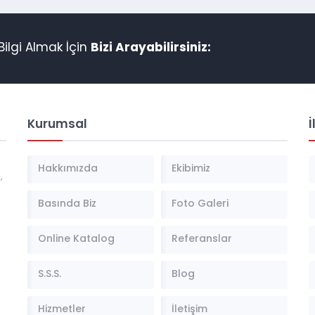
ilgi Almak İçin
Bizi Arayabilirsiniz:
Kurumsal
İ
Hakkımızda
Ekibimiz
,
Basında Biz
Foto Galeri
Online Katalog
Referanslar
S.S.S.
Blog
Hizmetler
İletişim