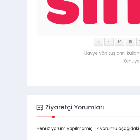
«
<
14
15
Klavye yön tuşlarını kullan
Konuya
Ziyaretçi Yorumları
Henüz yorum yapılmamış. İlk yorumu aşağıdaki for