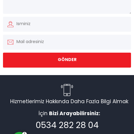
Müşteri Temsilcisi
Hizmetlerimiz Hakkında Daha Fazla Bilgi Almak
İçin
Bizi Arayabilirsiniz:
Cevap Yaz
0534 282 28 04