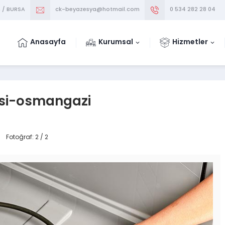
m / BURSA
ck-beyazesya@hotmail.com
0 534 282 28 04
Anasayfa
Kurumsal
Hizmetler
isi-osmangazi
Fotoğraf: 2 / 2