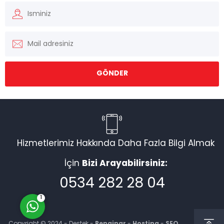
Müşteri Temsilcisi
Hizmetlerimiz Hakkında Daha Fazla Bilgi Almak
İçin
Bizi Arayabilirsiniz:
Cevap Yaz
0534 282 28 04
1