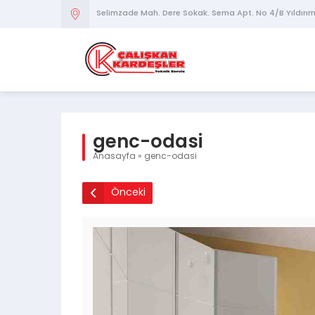
Selimzade Mah. Dere Sokak. Sema Apt. No 4/B Yıldırı
genc-odasi
Anasayfa
»
genc-odasi
Önceki