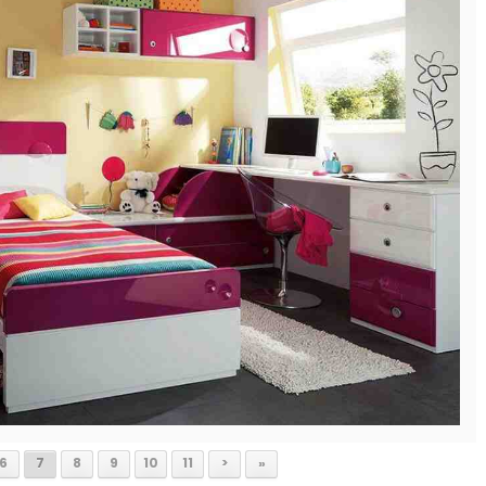
6
7
8
9
10
11
>
»