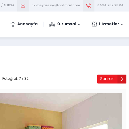
m / BURSA
ck-beyazesya@hotmail.com
0 534 282 28 04
Anasayfa
Kurumsal
Hizmetler
Sonraki
Fotoğraf: 7 / 32