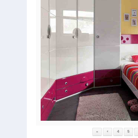
«
<
4
5