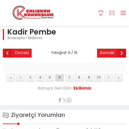
Kadir Pembe
Anasayfa
»
Ekibimiz
Önceki
Sonraki
Fotoğraf: 6 / 15
«
<
3
4
5
6
7
8
9
10
>
»
Konuya Geri Dön:
Ekibimiz
Ziyaretçi Yorumları