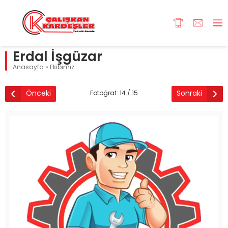
Erdal İşgüzar
Anasayfa
»
Ekibimiz
Önceki
Sonraki
Fotoğraf: 14 / 15