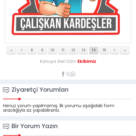
«
<
8
9
10
11
12
13
14
15
>
»
Konuya Geri Dön:
Ekibimiz
Ziyaretçi Yorumları
Henüz yorum yapılmamış. İlk yorumu aşağıdaki form
aracılığıyla siz yapabilirsiniz.
Bir Yorum Yazın