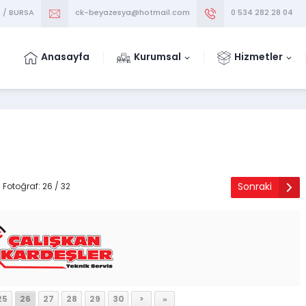
m / BURSA
ck-beyazesya@hotmail.com
0 534 282 28 04
Anasayfa
Kurumsal
Hizmetler
Sonraki
Fotoğraf: 26 / 32
25
26
27
28
29
30
>
»