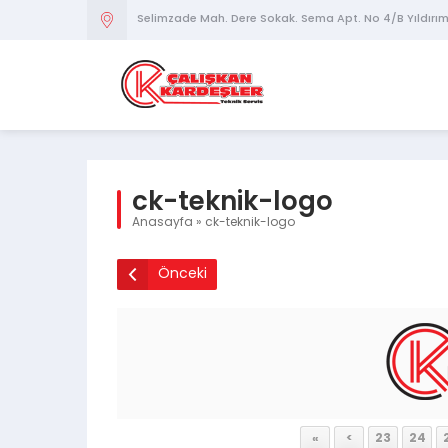
Selimzade Mah. Dere Sokak. Sema Apt. No 4/B Yıldırı
ck-teknik-logo
Anasayfa
»
ck-teknik-logo
Önceki
«
<
23
24