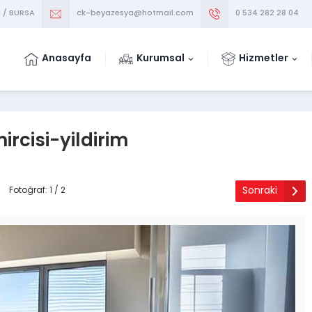
m / BURSA
ck-beyazesya@hotmail.com
0 534 282 28 04
Anasayfa
Kurumsal
Hizmetler
cisi-yildirim
Sonraki
Fotoğraf: 1 / 2