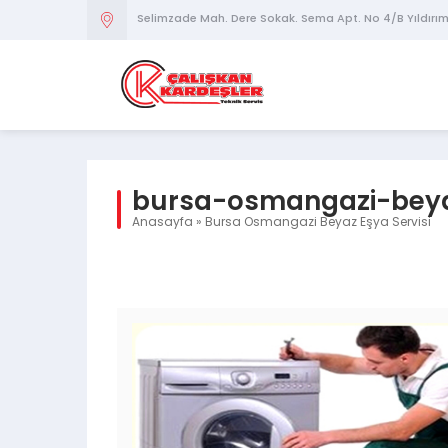
Selimzade Mah. Dere Sokak. Sema Apt. No 4/B Yıldırı
bursa-osmangazi-beya
Anasayfa
»
Bursa Osmangazi Beyaz Eşya Servisi