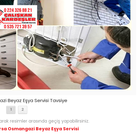
i Beyaz Eşya Servisi Tavsiye
1
2
arak resimler arasında geçiş yapabilirsiniz.
rsa Osmangazi Beyaz Eşya Servisi