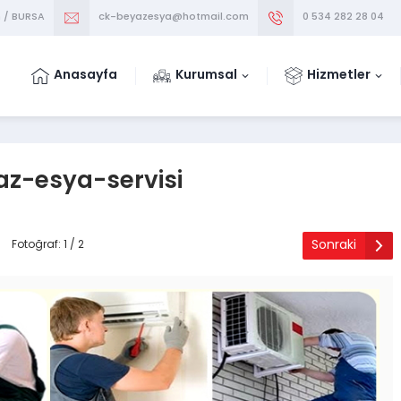
m / BURSA
ck-beyazesya@hotmail.com
0 534 282 28 04
Anasayfa
Kurumsal
Hizmetler
z-esya-servisi
Sonraki
Fotoğraf: 1 / 2