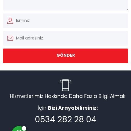
Müşteri Temsilcisi
Hizmetlerimiz Hakkında Daha Fazla Bilgi Almak
İçin
Bizi Arayabilirsiniz:
Cevap Yaz
0534 282 28 04
1