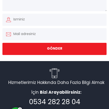
Müşteri Temsilcisi
Hizmetlerimiz Hakkında Daha Fazla Bilgi Almak
İçin
Bizi Arayabilirsiniz:
Cevap Yaz
0534 282 28 04