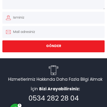
Müşteri Temsilcisi
Hizmetlerimiz Hakkında Daha Fazla Bilgi Almak
İçin
Bizi Arayabilirsiniz:
Cevap Yaz
0534 282 28 04
1