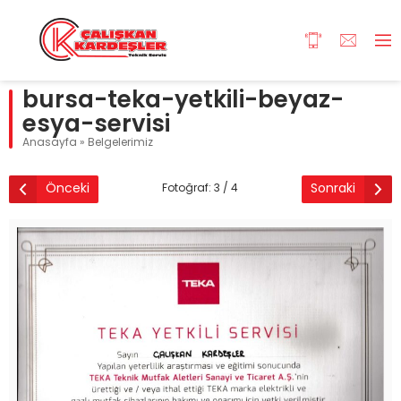
bursa-teka-yetkili-beyaz-
esya-servisi
Anasayfa
»
Belgelerimiz
Önceki
Sonraki
Fotoğraf: 3 / 4