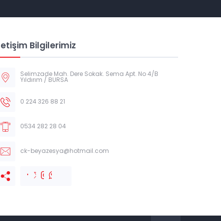
letişim Bilgilerimiz
Selimzade Mah. Dere Sokak. Sema Apt. No 4/B
Yıldırım / BURSA
0 224 326 88 21
0534 282 28 04
ck-beyazesya@hotmail.com