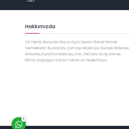
Hakkımızda
CK Teknik, Bursa'da Beyaz Eşya Servisi Olarak Hizmet
Vermektedir. Buzdolabı, Çamaşır Makinası, Bulaşık Makinesi
Ankastre, Kurutma Makinası, Fırın, Set Üstü Ocak, Kombi,
Klima, Doğalgaz Sobası Tamiri ve Yedek Parça.
Müşteri Temsilcisi
Cevap Yaz
1