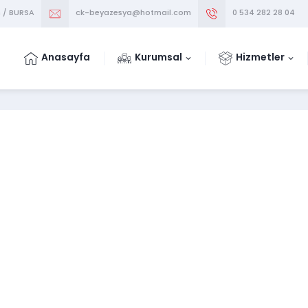
m / BURSA
ck-beyazesya@hotmail.com
0 534 282 28 04
Anasayfa
Kurumsal
Hizmetler