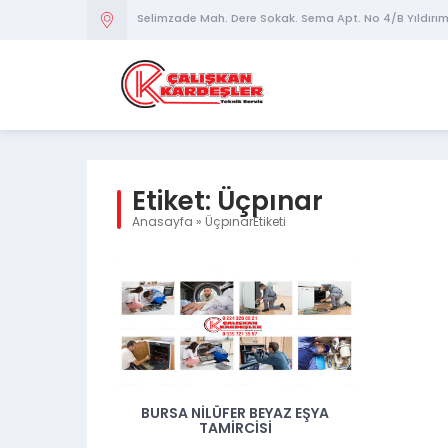
Selimzade Mah. Dere Sokak. Sema Apt. No 4/B Yıldırı
Etiket:
Üçpınar
Anasayfa
»
ÜçpınarEtiketi
BURSA NILÜFER BEYAZ EŞYA
TAMIRCISI