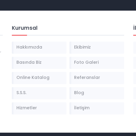
Kurumsal
İ
Hakkımızda
Ekibimiz
,
Basında Biz
Foto Galeri
Online Katalog
Referanslar
S.S.S.
Blog
Hizmetler
İletişim