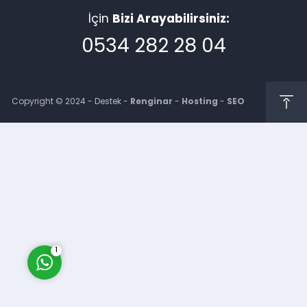
İçin
Bizi Arayabilirsiniz:
0534 282 28 04
Copyright © 2024 - Destek -
Renginar
-
Hosting
-
SEO
Müşteri Temsilcisi
Cevap Yaz
1