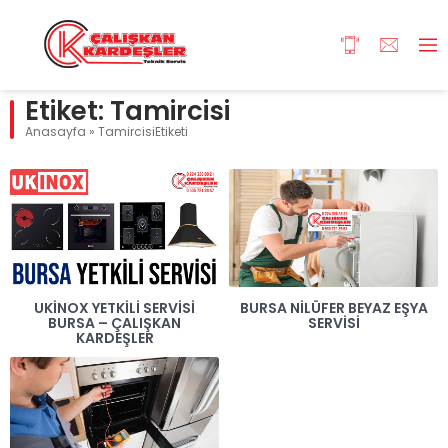
Etiket:
Tamircisi
Anasayfa
»
TamircisiEtiketi
UKINOX YETKILI SERVISI
BURSA NILÜFER BEYAZ EŞYA
BURSA – ÇALIŞKAN
SERVISI
KARDEŞLER