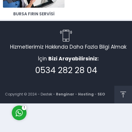
BURSA FIRIN SERVISI
Hizmetlerimiz Hakkında Daha Fazla Bilgi Almak
Müşteri Temsilcisi
İçin
Bizi Arayabilirsiniz:
0534 282 28 04
Cevap Yaz
Copyright © 2024 - Destek -
Renginar
-
Hosting
-
SEO
1