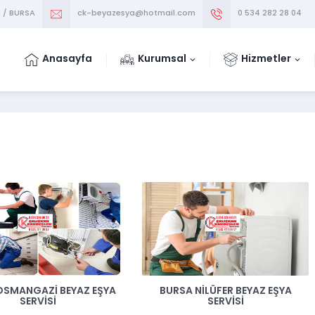
m / BURSA
ck-beyazesya@hotmail.com
0 534 282 28 04
Anasayfa
Kurumsal
Hizmetler
OSMANGAZI BEYAZ EŞYA
BURSA NILÜFER BEYAZ EŞYA
SERVISI
SERVISI