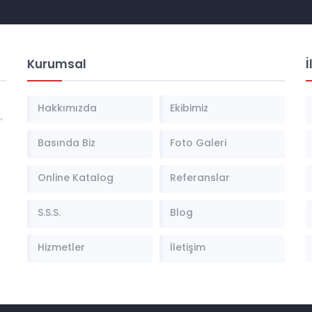
Kurumsal
İ
Hakkımızda
Ekibimiz
,
Basında Biz
Foto Galeri
Online Katalog
Referanslar
S.S.S.
Blog
Hizmetler
İletişim