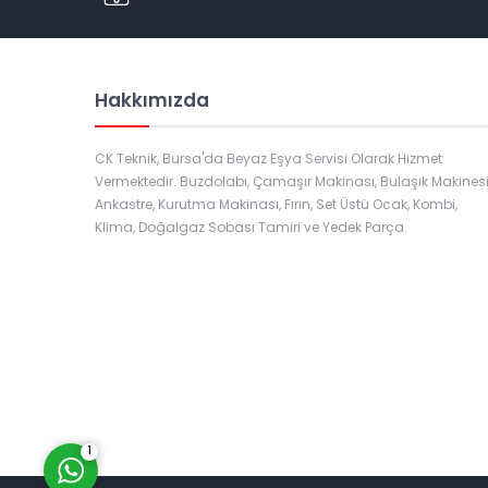
Hakkımızda
CK Teknik, Bursa'da Beyaz Eşya Servisi Olarak Hizmet
Vermektedir. Buzdolabı, Çamaşır Makinası, Bulaşık Makinesi
Ankastre, Kurutma Makinası, Fırın, Set Üstü Ocak, Kombi,
Klima, Doğalgaz Sobası Tamiri ve Yedek Parça.
Müşteri Temsilcisi
Cevap Yaz
1