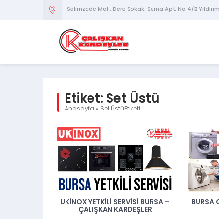
Selimzade Mah. Dere Sokak. Sema Apt. No 4/B Yıldırı
Etiket:
Set Üstü
Anasayfa
»
Set ÜstüEtiketi
UKINOX YETKILI SERVISI BURSA –
BURSA 
ÇALIŞKAN KARDEŞLER