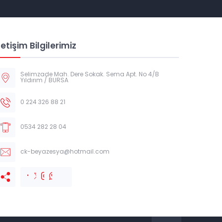
letişim Bilgilerimiz
Selimzade Mah. Dere Sokak. Sema Apt. No 4/B
Yıldırım / BURSA
0 224 326 88 21
0534 282 28 04
ck-beyazesya@hotmail.com