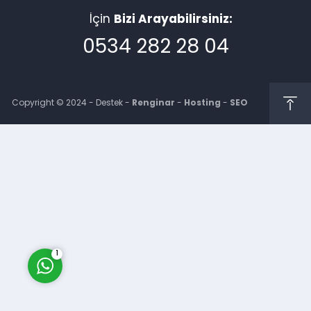
İçin
Bizi Arayabilirsiniz:
0534 282 28 04
Copyright © 2024 - Destek -
Renginar
-
Hosting
-
SEO
Müşteri Temsilcisi
Cevap Yaz
1