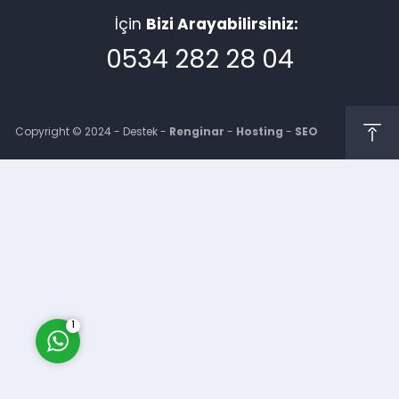
İçin
Bizi Arayabilirsiniz:
0534 282 28 04
Copyright © 2024 - Destek -
Renginar
-
Hosting
-
SEO
Müşteri Temsilcisi
Cevap Yaz
1