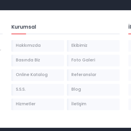
Kurumsal
İ
Hakkımızda
Ekibimiz
,
Basında Biz
Foto Galeri
Online Katalog
Referanslar
S.S.S.
Blog
Hizmetler
İletişim