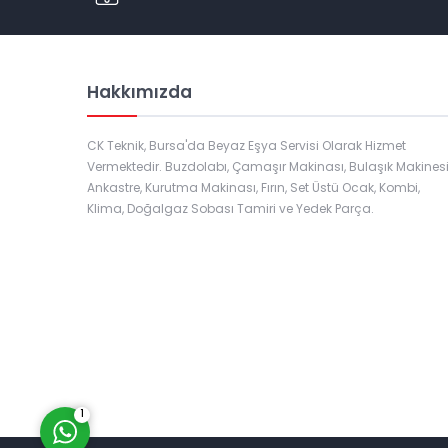
Hakkımızda
CK Teknik, Bursa'da Beyaz Eşya Servisi Olarak Hizmet
Vermektedir. Buzdolabı, Çamaşır Makinası, Bulaşık Makinesi
Ankastre, Kurutma Makinası, Fırın, Set Üstü Ocak, Kombi,
Klima, Doğalgaz Sobası Tamiri ve Yedek Parça.
Müşteri Temsilcisi
Cevap Yaz
1