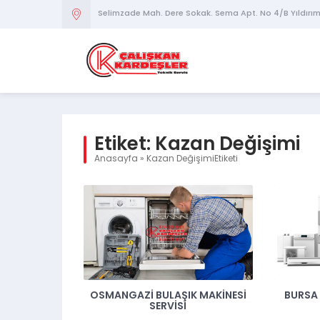
Selimzade Mah. Dere Sokak. Sema Apt. No 4/B Yıldırı
Etiket:
Kazan Değişimi
Anasayfa
»
Kazan DeğişimiEtiketi
OSMANGAZI BULAŞIK MAKINESI
BURSA 
SERVISI