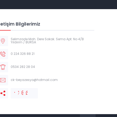
letişim Bilgilerimiz
Selimzade Mah. Dere Sokak. Sema Apt. No 4/B
Yıldırım / BURSA
0 224 326 88 21
0534 282 28 04
ck-beyazesya@hotmail.com