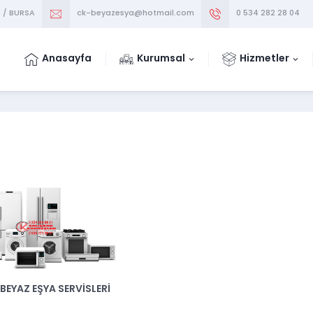
m / BURSA
ck-beyazesya@hotmail.com
0 534 282 28 04
Anasayfa
Kurumsal
Hizmetler
BEYAZ EŞYA SERVISLERI