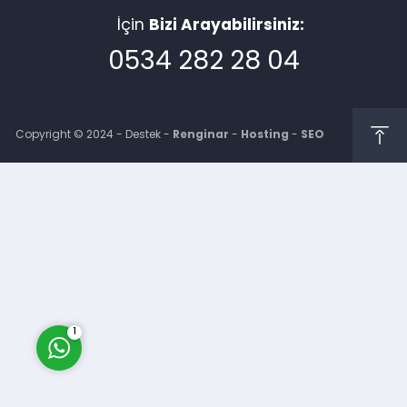
İçin
Bizi Arayabilirsiniz:
0534 282 28 04
Copyright © 2024 - Destek -
Renginar
-
Hosting
-
SEO
Müşteri Temsilcisi
Cevap Yaz
1