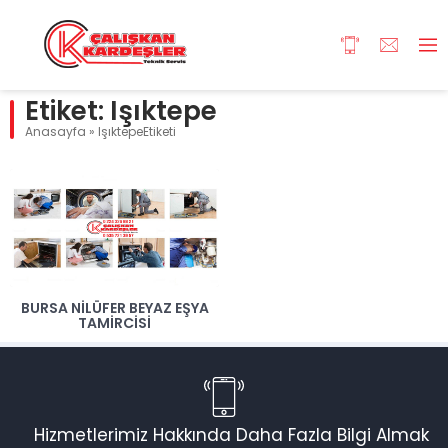
Etiket:
Işıktepe
Anasayfa
»
IşıktepeEtiketi
BURSA NILÜFER BEYAZ EŞYA
TAMIRCISI
Hizmetlerimiz Hakkında Daha Fazla Bilgi Almak