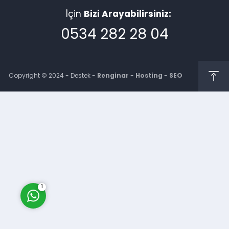
İçin
Bizi Arayabilirsiniz:
0534 282 28 04
Copyright © 2024 - Destek -
Renginar
-
Hosting
-
SEO
Müşteri Temsilcisi
Cevap Yaz
1