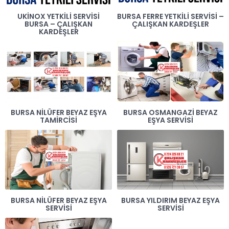
UKINOX YETKILI SERVISI
BURSA FERRE YETKILI SERVISI –
BURSA – ÇALIŞKAN
ÇALIŞKAN KARDEŞLER
KARDEŞLER
BURSA NILÜFER BEYAZ EŞYA
BURSA OSMANGAZI BEYAZ
TAMIRCISI
EŞYA SERVISI
BURSA NILÜFER BEYAZ EŞYA
BURSA YILDIRIM BEYAZ EŞYA
SERVISI
SERVISI