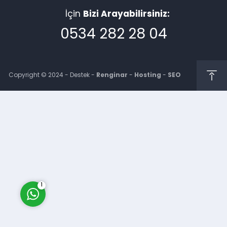
İçin
Bizi Arayabilirsiniz:
0534 282 28 04
Copyright © 2024 - Destek -
Renginar
-
Hosting
-
SEO
Müşteri Temsilcisi
Cevap Yaz
1