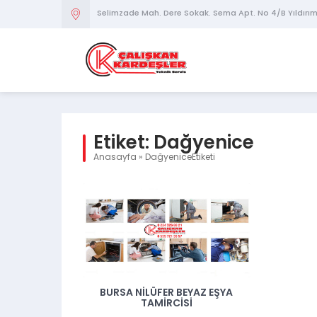
Selimzade Mah. Dere Sokak. Sema Apt. No 4/B Yıldırı
Etiket:
Dağyenice
Anasayfa
»
DağyeniceEtiketi
BURSA NILÜFER BEYAZ EŞYA
TAMIRCISI