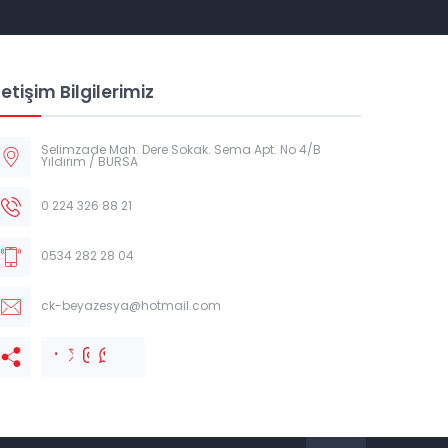
letişim Bilgilerimiz
Selimzade Mah. Dere Sokak. Sema Apt. No 4/B
Yıldırım / BURSA
0 224 326 88 21
0534 282 28 04
ck-beyazesya@hotmail.com