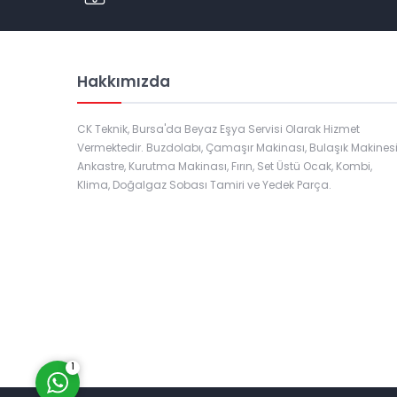
Hakkımızda
CK Teknik, Bursa'da Beyaz Eşya Servisi Olarak Hizmet
Vermektedir. Buzdolabı, Çamaşır Makinası, Bulaşık Makinesi
Ankastre, Kurutma Makinası, Fırın, Set Üstü Ocak, Kombi,
Klima, Doğalgaz Sobası Tamiri ve Yedek Parça.
Müşteri Temsilcisi
Cevap Yaz
1