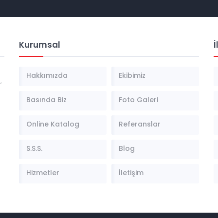
Kurumsal
İ
Hakkımızda
Ekibimiz
,
Basında Biz
Foto Galeri
Online Katalog
Referanslar
S.S.S.
Blog
Hizmetler
İletişim