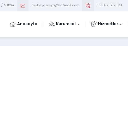
m / BURSA
ck-beyazesya@hotmail.com
0 534 282 28 04
Anasayfa
Kurumsal
Hizmetler