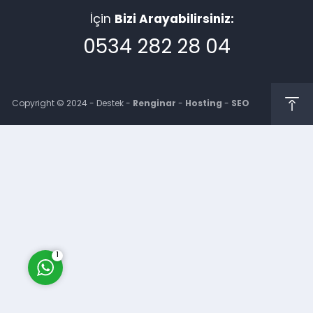
İçin
Bizi Arayabilirsiniz:
0534 282 28 04
Copyright © 2024 - Destek -
Renginar
-
Hosting
-
SEO
Müşteri Temsilcisi
Cevap Yaz
1